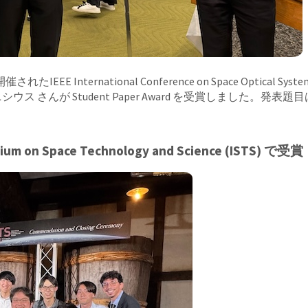
ternational Conference on Space Optical Systems a
udent Paper Award を受賞しました。発表題目は”Extending a
 on Space Technology and Science (ISTS) で受賞