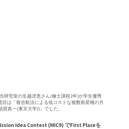
て、当研究室の生越冴恵さん(修士課程2年)が学生優秀
題目は「複合航法による低コストな複数衛星種の月
 中須賀真一(東京大学))」でした。
ontest (MIC9) でFirst Placeを