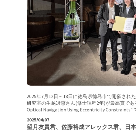
2025年7月12日～18日に徳島県徳島市で開催された第35回 ISTS (T
研究室の生越冴恵さん(修士課程2年)が最高賞である General Cha
Optical Navigation Using Eccentricity Constrain
2025/04/07
望月友貴君、佐藤裕成アレックス君、日本航