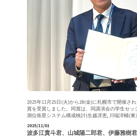
2025年11月25日(火)から28(金)に札幌市
賞を受賞しました。同賞は、同講演会の学生セッ
測位衛星システム構成検討(生越冴恵, 川端洋輔(東京大学
2025/11/01
波多江貴斗君、山城陽二郎君、伊藤雅樹君、福田一弥君、大