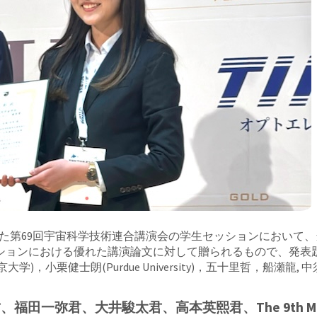
で開催された第69回宇宙科学技術連合講演会の学生セッションにおい
ションにおける優れた講演論文に対して贈られるもので、発表
)，小栗健士朗(Purdue University)，五十里哲，船瀬龍,
井駿太君、高本英熙君、The 9th Mission Idea C