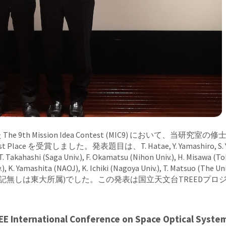
e 9th Mission Idea Contest (MIC9) において
た。発表題目は、T. Hatae, Y. Yamashiro, S. Yoshiura (NAOJ)
 T. Takahashi (Saga Univ.), F. Okamatsu (Nihon Univ.), H. Misawa (To
), K. Yamashita (NAOJ), K. Ichiki (Nagoya Univ.), T. Matsuo (The U
Dark-ages)” (所属表記無しは東大所属)でした。この発表は国立天文台
nal Conference on Space Optical Systems and